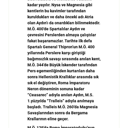
kadar yay
ı
l
ı
r. Nysa ve Magnesia gibi
kentlerin bu kavimler taraf
ı
ndan
kurulduklar
ı
ve daha
ö
nceki adı Atria
olan Aydın’ı da onardıkları bilinmektedir.
M.Ö. 400’de Spartalılar Aydın ve
çevresini Perslerden almaya çalı
ş
t
ı
lar
fakat ba
ş
aramazlar. Tarihte ilk defa
Spartal
ı
General Thipron
’
un M.
Ö
. 400
y
ı
llar
ı
nda Perslere kar
ş
ı
giri
ş
ti
ğ
i
ba
ğ
ı
ms
ı
zl
ı
k sava
ş
ı
s
ı
rasında anılan kent,
M.Ö. 344’de Büyük
İ
skender taraf
ı
ndan
Pers egemenli
ğ
inden kurtar
ı
lan daha
sonra Hellenistik Krall
ı
klar aras
ı
nda s
ı
k
s
ı
k el de
ğ
i
ş
tiren, Roma
İ
mparatoru
Neron d
ö
neminin sonuna kadar
“
Ceasarec
”
ad
ı
yla an
ı
lan Ayd
ı
n, M.S.
1.y
ü
zy
ı
lda
“
Tralleis” adıyla anılmaya
ba
ş
lad
ı
. Tralleis M.
Ö
. 260
’
da Magnesia
Sava
ş
lar
ı
ndan sonra da Bergama
Krallar
ı
n
ı
n eline ge
ç
er.
M.Ö. 129’da Roma
İ
mparatorlu
ğ
u
’
nun