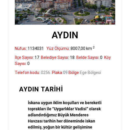
AYDIN
2
Nüfus
: 1134031
Yüz Ölçümü:
8007,00 km
İlçe Sayısı
: 17
Belediye Sayısı
: 18
Belde Sayısı:
0
Köy
Sayısı:
0
Telefon kodu
: 0256
Plaka
:09
Bölge
Ege Bölgesi
AYDIN TARİHİ
İ
skana uygun iklim ko
ş
ullar
ı
ve bereketli
topraklar
ı
ile
“
Uygarl
ı
klar Vadisi
”
olarak
adland
ı
rd
ı
ğ
ı
m
ı
z B
ü
y
ü
k Menderes
Havzas
ı
tarihin her d
ö
neminde iskan
edilmi
ş
, yo
ğ
un bir k
ü
lt
ü
r geli
ş
imine