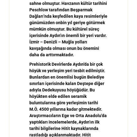
sahne olmu
ş
tur. Havzan
ı
n k
ü
lt
ü
r tarihini
Peschlow taraf
ı
ndan Be
ş
parmak
Da
ğ
lar
ı’
nda ke
ş
fedilen kaya resimleriyle
g
ü
n
ü
m
ü
zden onbin y
ı
l geriye g
ö
t
ü
rmek
m
ü
mk
ü
n olmu
ş
tur. Bu k
ü
lt
ü
rel s
ü
re
ç
i
ç
erisinde Ayd
ı
n
’ı
n
ö
nemli bir yeri vard
ı
r.
İ
zmir – Denizli – Mu
ğ
la yollar
ı
kav
ş
a
ğ
ı
nda olmas
ı
onun bu
ö
nemini
daha da artt
ı
rmaktad
ı
r.
Prehistorik Devirlerde Aydın’da bir çok
höyük ve yerle
ş
im yeri tesbit edilmi
ş
tir.
Bunlardan en
ö
nemlisi bug
ü
n Belediye
s
ı
n
ı
rlar
ı
i
ç
erisinde kalan De
ş
tepe di
ğ
er
ad
ı
yla Dedekuyusu h
ö
y
ü
ğ
ü
d
ü
r. Bu
h
ö
y
ü
kten elde edilen seramik
buluntular
ı
na g
ö
re yerle
ş
imin tarihi
M.
Ö
. 4500 yıllarına kadar gitmektedir.
Ara
ş
t
ı
rmac
ı
lar
ı
n Ege ve Orta Anadolu
’
da
yapt
ı
klar
ı
incelemelerde, Ayd
ı
n
’ı
n ilk
tarihi bilgilerine Hitit kaynaklar
ı
nda
rastlad
ı
ğ
ı
a
çı
klanmaktad
ı
r. Hitit