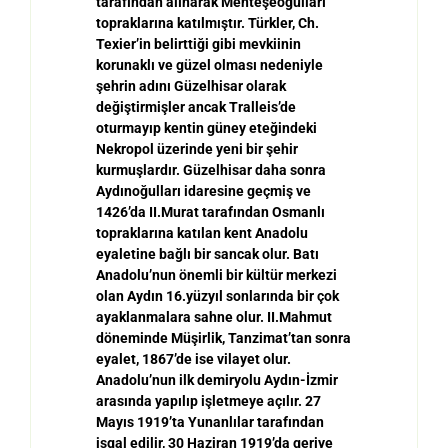
taraf
ı
ndan al
ı
narak Mente
ş
eo
ğ
ullar
ı
topraklar
ı
na kat
ı
lm
ı
ş
t
ı
r. T
ü
rkler, Ch.
Texier
’
in belirtti
ğ
i gibi mevkiinin
korunakl
ı
ve g
ü
zel olmas
ı
nedeniyle
ş
ehrin ad
ı
n
ı
G
ü
zelhisar olarak
de
ğ
i
ş
tirmi
ş
ler ancak Tralleis
’
de
oturmay
ı
p kentin g
ü
ney ete
ğ
indeki
Nekropol
ü
zerinde yeni bir
ş
ehir
kurmu
ş
lard
ı
r. G
ü
zelhisar daha sonra
Ayd
ı
no
ğ
ullar
ı
idaresine ge
ç
mi
ş
ve
1426
’
da II.Murat taraf
ı
ndan Osmanl
ı
topraklar
ı
na kat
ı
lan kent Anadolu
eyaletine ba
ğ
l
ı
bir sancak olur. Batı
Anadolu’nun önemli bir kültür merkezi
olan Aydın 16.yüzyıl sonlarında bir çok
ayaklanmalara sahne olur. II.Mahmut
döneminde Mü
ş
irlik, Tanzimat
’
tan sonra
eyalet, 1867
’
de ise vilayet olur.
Anadolu
’
nun ilk demiryolu Ayd
ı
n-
İ
zmir
aras
ı
nda yapılıp i
ş
letmeye a
çı
l
ı
r. 27
May
ı
s 1919
’
ta Yunanl
ı
lar taraf
ı
ndan
i
ş
gal edilir, 30 Haziran 1919
’
da geriye