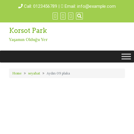
Call:
0123456789
|
Email:
info@example.com
Korsot Park
Yaşamın Olduğu Yer
Home
seyahat
Aydın 09 plaka