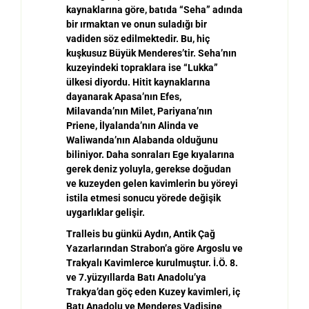
kaynaklar
ı
na g
ö
re, bat
ı
da
“
Seha
”
ad
ı
nda
bir
ı
rmaktan ve onun sulad
ı
ğ
ı bir
vadiden söz edilmektedir. Bu, hiç
ku
ş
kusuz B
ü
y
ü
k Menderes
’
tir. Seha
’
n
ı
n
kuzeyindeki topraklara ise
“
Lukka
”
ü
lkesi diyordu. Hitit kaynaklar
ı
na
dayanarak Apasa
’
n
ı
n Efes,
Milavanda
’
n
ı
n Milet, Pariyana
’
n
ı
n
Priene,
İ
lyalanda
’
n
ı
n Alinda ve
Waliwanda
’
n
ı
n Alabanda oldu
ğ
unu
biliniyor. Daha sonralar
ı
Ege k
ı
yalar
ı
na
gerek deniz yoluyla, gerekse do
ğ
udan
ve kuzeyden gelen kavimlerin bu y
ö
reyi
istila etmesi sonucu y
ö
rede de
ğ
i
ş
ik
uygarl
ı
klar geli
ş
ir.
Tralleis bu günkü Aydın, Antik Ça
ğ
Yazarlar
ı
ndan Strabon
’
a g
ö
re Argoslu ve
Trakyalı Kavimlerce kurulmu
ş
tur.
İ
.
Ö
. 8.
ve 7.y
ü
zy
ı
llarda Bat
ı
Anadolu
’
ya
Trakya
’
dan g
öç
eden Kuzey kavimleri, i
ç
Bat
ı
Anadolu ve Menderes Vadisine