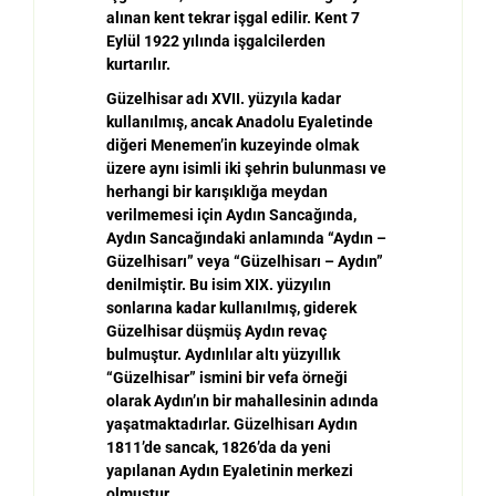
al
ı
nan kent tekrar i
ş
gal edilir. Kent 7
Eyl
ü
l 1922 y
ı
l
ı
nda i
ş
galcilerden
kurtar
ı
l
ı
r.
Güzelhisar adı XVII. yüzyıla kadar
kullanılmı
ş
, ancak Anadolu Eyaletinde
di
ğ
eri Menemen
’
in kuzeyinde olmak
ü
zere ayn
ı
isimli iki
ş
ehrin bulunmas
ı
ve
herhangi bir kar
ı
ş
ı
kl
ı
ğ
a meydan
verilmemesi i
ç
in Ayd
ı
n Sanca
ğ
ı
nda,
Ayd
ı
n Sanca
ğ
ı
ndaki anlam
ı
nda
“
Ayd
ı
n
–
G
ü
zelhisar
ı”
veya
“
G
ü
zelhisar
ı
–
Ayd
ı
n
”
denilmi
ş
tir. Bu isim XIX. yüzyılın
sonlarına kadar kullanılmı
ş
, giderek
G
ü
zelhisar d
ü
ş
m
ü
ş
Ayd
ı
n reva
ç
bulmu
ş
tur. Ayd
ı
nl
ı
lar alt
ı
y
ü
zy
ı
ll
ı
k
“
G
ü
zelhisar
”
ismini bir vefa
ö
rne
ğ
i
olarak Ayd
ı
n
’ı
n bir mahallesinin ad
ı
nda
ya
ş
atmaktad
ı
rlar. G
ü
zelhisar
ı
Ayd
ı
n
1811
’
de sancak, 1826
’
da da yeni
yapılanan Aydın Eyaletinin merkezi
olmu
ş
tur.