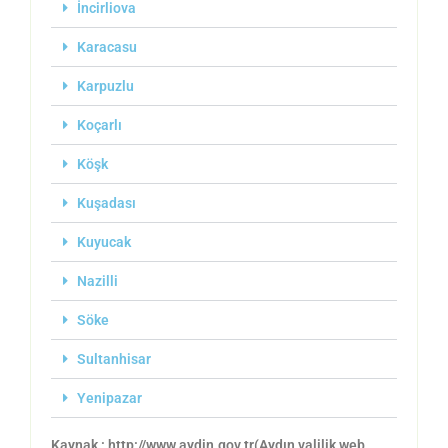
İncirliova
Karacasu
Karpuzlu
Koçarlı
Köşk
Kuşadası
Kuyucak
Nazilli
Söke
Sultanhisar
Yenipazar
Kaynak : http://www.aydin.gov.tr(Aydın valilik web