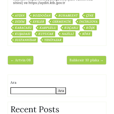
sitesi) ve https://aydin.ktb.gov.tr
AYDIN
BOZDOĞAN
BUHARKENT
ÇINE
DIDIM
EFELER
GERMENCIK
İNCIRLIOVA
KARACASU
KARPUZLU
KOÇARLI
KÖŞK
KUŞADASI
KUYUCAK
NAZILLI
SÖKE
SULTANHISAR
YENIPAZAR
← Artvin 08
Balıkesir 10 plaka →
Ara
Ara
Recent Posts