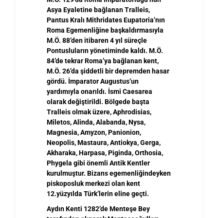
Asya Eyaletine ba
ğ
lanan Tralleis,
Pantus Kral
ı
Mithridates Eupatoria
’
n
ı
n
Roma Egemenli
ğ
ine ba
ş
kald
ı
rmas
ı
yla
M.Ö. 88’den itibaren 4 yıl süreçle
Pontusluların yönetiminde kaldı. M.Ö.
84’de tekrar Roma’ya ba
ğ
lanan kent,
M.
Ö
. 26
’
da
ş
iddetli bir depremden hasar
g
ö
rd
ü
.
İ
mparator Augustus
’
un
yard
ı
m
ı
yla onar
ı
ld
ı
.
İ
smi Caesarea
olarak de
ğ
i
ş
tirildi. B
ö
lgede ba
ş
ta
Tralleis olmak üzere, Aphrodisias,
Miletos, Alinda, Alabanda, Nysa,
Magnesia, Amyzon, Panionion,
Neopolis, Mastaura, Antiokya, Gerga,
Akharaka, Harpasa, Piginda, Orthosia,
Phygela gibi önemli Antik Kentler
kurulmu
ş
tur. Bizans egemenli
ğ
indeyken
piskoposluk merkezi olan kent
12.yüzyılda Türk’lerin eline geçti.
Aydın Kenti 1282’de Mente
ş
e Bey