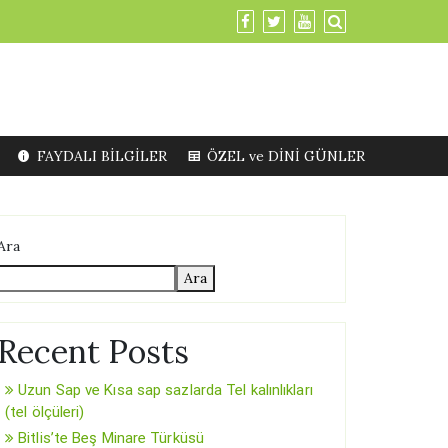
FAYDALI BİLGİLER
ÖZEL ve DİNİ GÜNLER
Ara
Ara
Recent Posts
Uzun Sap ve Kısa sap sazlarda Tel kalınlıkları
(tel ölçüleri)
Bitlis’te Beş Minare Türküsü