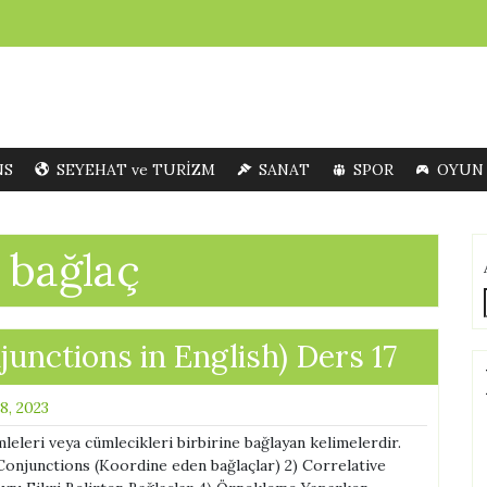
NS
SEYEHAT ve TURİZM
SANAT
SPOR
OYUN
e bağlaç
junctions in English) Ders 17
 8, 2023
mleleri veya cümlecikleri birbirine bağlayan kelimelerdir.
unctions (Koordine eden bağlaçlar) 2) Correlative