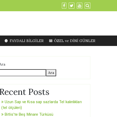
FAYDALI BİLGİLER
ÖZEL ve DİNİ GÜNLER
Ara
Ara
Recent Posts
Uzun Sap ve Kısa sap sazlarda Tel kalınlıkları
(tel ölçüleri)
Bitlis’te Beş Minare Türküsü