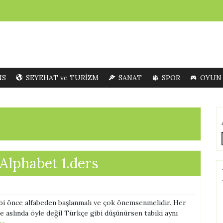
NS
SEYEHAT ve TURİZM
SANAT
SPOR
OYUN
 Alphabet 1.ders
önce alfabeden başlanmalı ve çok önemsenmelidir. Her
e aslında öyle değil Türkçe gibi düşünürsen tabiki aynı