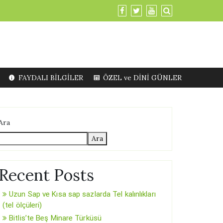
FAYDALI BİLGİLER
ÖZEL ve DİNİ GÜNLER
Ara
Ara
Recent Posts
Uzun Sap ve Kısa sap sazlarda Tel kalınlıkları
(tel ölçüleri)
Bitlis’te Beş Minare Türküsü