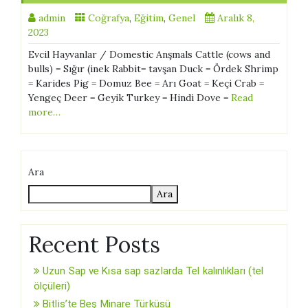
admin
Coğrafya
,
Eğitim
,
Genel
Aralık 8,
2023
Evcil Hayvanlar / Domestic Anşmals Cattle (cows and
bulls) = Sığır (inek Rabbit= tavşan Duck = Ördek Shrimp
= Karides Pig = Domuz Bee = Arı Goat = Keçi Crab =
Yengeç Deer = Geyik Turkey = Hindi Dove =
Read
more…
Ara
Ara
Recent Posts
Uzun Sap ve Kısa sap sazlarda Tel kalınlıkları (tel
ölçüleri)
Bitlis’te Beş Minare Türküsü