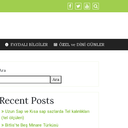
FAYDALI BİLGİLER
ÖZEL ve DİNİ GÜNLER
Ara
Ara
Recent Posts
Uzun Sap ve Kısa sap sazlarda Tel kalınlıkları
(tel ölçüleri)
Bitlis’te Beş Minare Türküsü