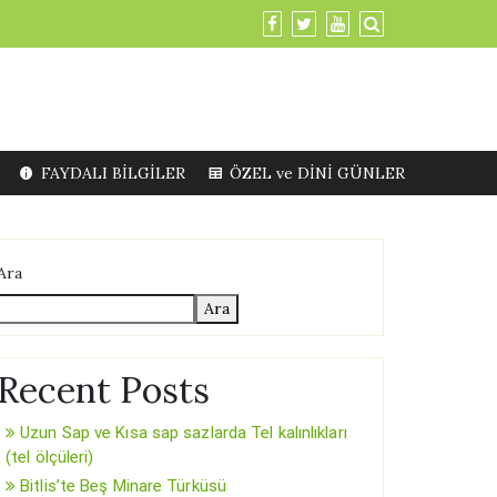
FAYDALI BİLGİLER
ÖZEL ve DİNİ GÜNLER
Ara
Ara
Recent Posts
Uzun Sap ve Kısa sap sazlarda Tel kalınlıkları
(tel ölçüleri)
Bitlis’te Beş Minare Türküsü