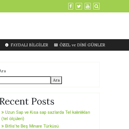
FAYDALI BİLGİLER
ÖZEL ve DİNİ GÜNLER
Ara
Ara
Recent Posts
Uzun Sap ve Kısa sap sazlarda Tel kalınlıkları
(tel ölçüleri)
Bitlis’te Beş Minare Türküsü