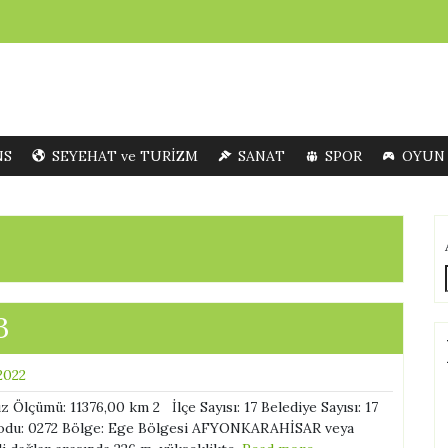
NS
SEYEHAT ve TURİZM
SANAT
SPOR
OYUN
3
2022
ümü: 11376,00 km 2 İlçe Sayısı: 17 Belediye Sayısı: 17
on kodu: 0272 Bölge: Ege Bölgesi AFYONKARAHİSAR veya