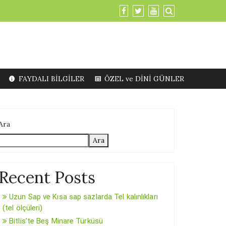
FAYDALI BİLGİLER
ÖZEL ve DİNİ GÜNLER
Ara
Ara
Recent Posts
Uzun Sap ve Kısa sap sazlarda Tel kalınlıkları
(tel ölçüleri)
Bitlis’te Beş Minare Türküsü