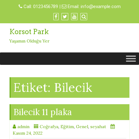
Skip
Call:
0123456789
|
Email:
info@example.com
to
content
Korsot Park
Yaşamın Olduğu Yer
Etiket:
Bilecik
Bilecik 11 plaka
admin
Coğrafya
,
Eğitim
,
Genel
,
seyahat
Kasım 24, 2022